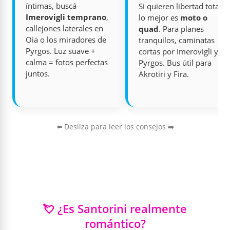
íntimas, buscá
Si quieren libertad total,
Imerovigli temprano
,
lo mejor es
moto o
callejones laterales en
quad
. Para planes
Oia o los miradores de
tranquilos, caminatas
Pyrgos. Luz suave +
cortas por Imerovigli y
calma = fotos perfectas
Pyrgos. Bus útil para
juntos.
Akrotiri y Fira.
⬅️ Desliza para leer los consejos ➡️
💘 ¿Es Santorini realmente
romántico?