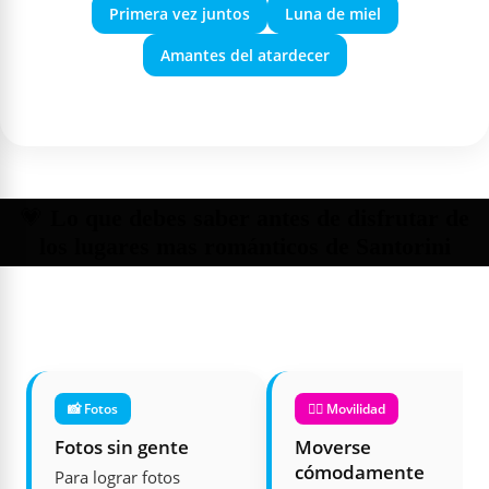
Primera vez juntos
Luna de miel
Amantes del atardecer
💗
Lo que debes saber antes de disfrutar de
los lugares mas románticos de Santorini
📸 Fotos
🚶‍♂️ Movilidad
Fotos sin gente
Moverse
cómodamente
Para lograr fotos