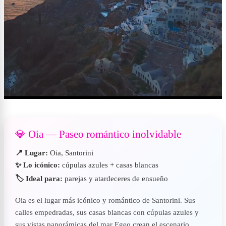
💎 Oia — Paseo romántico inolvidable
📍 Lugar:
Oia, Santorini
✨ Lo icónico:
cúpulas azules + casas blancas
🏷️ Ideal para:
parejas y atardeceres de ensueño
Oia es el lugar más icónico y romántico de Santorini. Sus
calles empedradas, sus casas blancas con cúpulas azules y
sus vistas panorámicas del mar Egeo crean el escenario