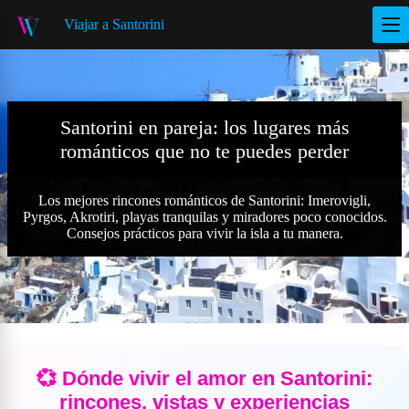
S
Viajar a Santorini
a
l
t
a
r
a
Santorini en pareja: los lugares más
l
románticos que no te puedes perder
c
o
n
t
Los mejores rincones románticos de Santorini: Imerovigli,
e
Pyrgos, Akrotiri, playas tranquilas y miradores poco conocidos.
n
Consejos prácticos para vivir la isla a tu manera.
i
d
o
💞 Dónde vivir el amor en Santorini:
rincones, vistas y experiencias