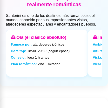
realmente románticas
Santorini es uno de los destinos más románticos del
mundo, conocido por sus impresionantes vistas,
atardeceres espectaculares y encantadores pueblos.
🌅 Oia (el clásico absoluto)
🌄 Imer
Famoso por:
atardeceres icónicos
Ambiente
Hora top:
18:30–20:30 (según época)
Altura:
zo
Consejo:
llega 1 h antes
Vista:
Ska
Plan romántico:
vino + mirador
Ideal par