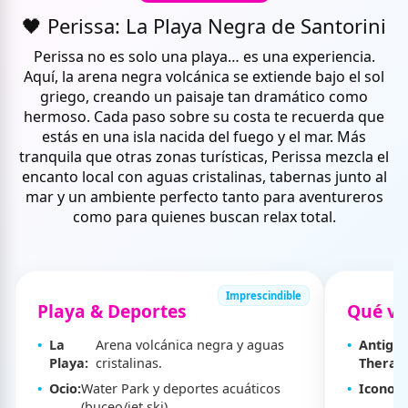
🖤 Perissa: La Playa Negra de Santorini
Perissa no es solo una playa… es una experiencia.
Aquí, la arena negra volcánica se extiende bajo el sol
griego, creando un paisaje tan dramático como
hermoso. Cada paso sobre su costa te recuerda que
estás en una isla nacida del fuego y el mar. Más
tranquila que otras zonas turísticas, Perissa mezcla el
encanto local con aguas cristalinas, tabernas junto al
mar y un ambiente perfecto tanto para aventureros
como para quienes buscan relax total.
Imprescindible
Playa & Deportes
Qué ve
La
Arena volcánica negra y aguas
Antigu
Playa:
cristalinas.
Thera:
Ocio:
Water Park y deportes acuáticos
Icono:
I
(buceo/jet ski).
(