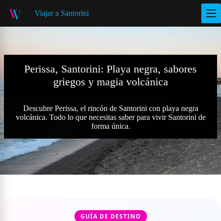
S
Viajar a Santorini
a
l
t
a
r
a
Perissa, Santorini: Playa negra, sabores
l
griegos y magia volcánica
c
o
n
t
Descubre Perissa, el rincón de Santorini con playa negra
e
volcánica. Todo lo que necesitas saber para vivir Santorini de
n
forma única.
i
d
o
GUÍA DE DESTINO