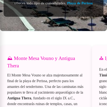
ofrecen todo tipo de comodidades.
Playa de Perissa
⛰️ Monte Mesa Vouno y Antigua
⛪ I
Thera
En el
El Monte Mesa Vouno se alza majestuosamente al
Timi
final de la playa de Perissa, perfecto para los
grand
amantes del senderismo. Una de las caminatas más
siglo
populares te lleva al yacimiento arqueológico de la
blanc
Antigua Thera
, fundado en el siglo IX a.C.,
ciclá
donde encontrarás ruinas de templos, casas, un
icono