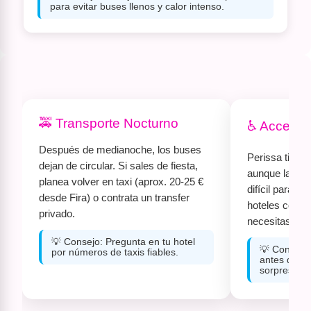
para evitar buses llenos y calor intenso.
🚕 Transporte Nocturno
♿ Accesibi
Después de medianoche, los buses
Perissa tiene 
dejan de circular. Si sales de fiesta,
aunque la are
planea volver en taxi (aprox. 20-25 €
difícil para s
desde Fira) o contrata un transfer
hoteles con a
privado.
necesitas.
💡 Consejo: Pregunta en tu hotel
💡 Consejo
por números de taxis fiables.
antes de re
sorpresas.