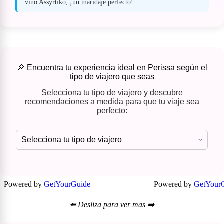
vino Assyrtiko, ¡un maridaje perfecto!
🔎 Encuentra tu experiencia ideal en Perissa según el
tipo de viajero que seas
Selecciona tu tipo de viajero y descubre
recomendaciones a medida para que tu viaje sea
perfecto:
Powered by
GetYourGuide
Powered by
GetYour
⬅️ Desliza para ver mas ➡️