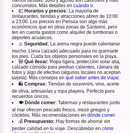
menos turistas. Julio y agosto son calurosos y más
concurridos. Más detalles en
cuándo ir
.
💶
Horarios y precios:
La mayoría de
restaurantes, tiendas y atracciones abren de 10:00
a 23:00. Los precios en Perissa son algo más
económicos que en otras zonas de Santorini, pero
ten en cuenta gastos como alquiler de tumbonas o
deportes acuáticos.
⚠️
Seguridad:
La arena negra puede calentarse
mucho. Lleva calzado adecuado para no quemarte
los pies. Cuida tus objetos personales en la playa.
🎒
Qué llevar:
Ropa ligera, protección solar alta,
calzado cómodo para piedras calientes, cámara de
fotos y algo de efectivo (algunos locales no aceptan
tarjeta). Más consejos en
qué saber antes de viajar
.
🛍️
Compras:
Tiendas de souvenirs, vino, aceite
de oliva, artesanías y ropa playera. Perfecto para
recuerdos únicos.
🍽️
Dónde comer:
Tabernas y restaurantes junto
al mar ofrecen pescado fresco, meze griegos y
cócteles. Más recomendaciones en
dónde comer
.
💰
Presupuesto:
Hay formas de ahorrar sin
perder calidad en tu viaje. Descúbrelas en
cómo