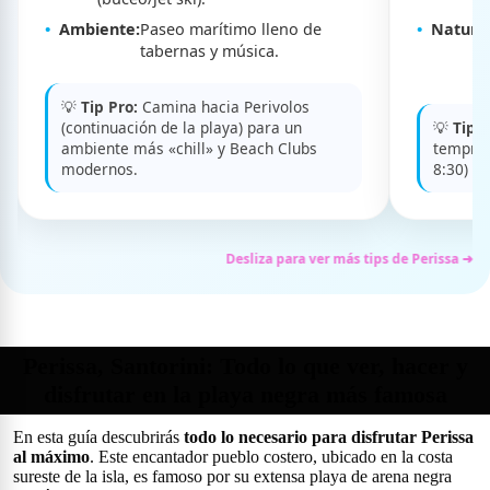
Ambiente:
Paseo marítimo lleno de
Natura
tabernas y música.
💡
Tip Pro:
Camina hacia Perivolos
(continuación de la playa) para un
💡
Tip P
ambiente más «chill» y Beach Clubs
tempran
modernos.
8:30) pa
Desliza para ver más tips de Perissa ➜
Perissa, Santorini: Todo lo que ver, hacer y
disfrutar en la playa negra más famosa
En esta guía descubrirás
todo lo necesario para disfrutar Perissa
al máximo
. Este encantador pueblo costero, ubicado en la costa
sureste de la isla, es famoso por su extensa playa de arena negra