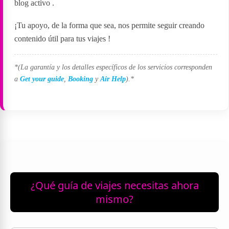
blog activo
.
¡Tu apoyo, de la forma que sea, nos permite seguir creando
contenido útil para tus viajes
!
*(La garantía y los detalles específicos de los servicios corresponden
a
Get your guide
,
Booking
y
Air Help
).*
¿Qué guía de viajes necesitas ahora
mismo?