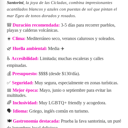
Santorini
, la joya de las Cícladas, combina impresionantes
acantilados blancos y azules con puestas de sol que pintan el
mar Egeo de tonos dorados y rosados.
🎒
Duración recomendada:
3-5 días para recorrer pueblos,
playas y calderas volcánicas.
☀️
Clima:
Mediterráneo seco, veranos calurosos y soleados.
🌿
Huella ambiental:
Media ✈️
♿
Accesibilidad:
Limitada; muchas escaleras y calles
empinadas.
💰
Presupuesto:
$$$$ (desde $130/día).
✅
Seguridad:
Muy segura, especialmente en zonas turísticas.
📅
Mejor época:
Mayo, junio o septiembre para evitar las
multitudes.
🌈
Inclusividad:
Muy LGBTQ+ friendly y acogedora.
🗣️
Idioma:
Griego, inglés común en turismo.
🍽️
Gastronomía destacada:
Prueba la fava santorinia, un puré
de legumbres local delicioso.