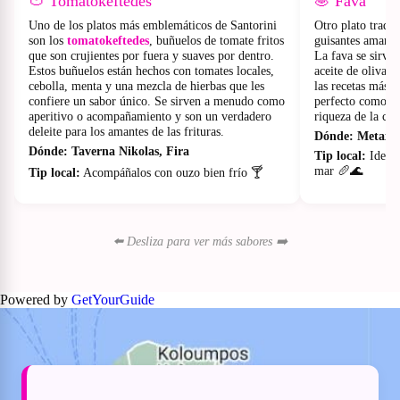
🍅 Tomatokeftedes
🧆 Fava
Uno de los platos más emblemáticos de Santorini
Otro plato tradic
son los
tomatokeftedes
, buñuelos de tomate fritos
guisantes amarill
que son crujientes por fuera y suaves por dentro.
La fava se sirve
Estos buñuelos están hechos con tomates locales,
aceite de oliva, 
cebolla, menta y una mezcla de hierbas que les
las recetas más an
confiere un sabor único. Se sirven a menudo como
perfecto como ent
aperitivo o acompañamiento y son un verdadero
riqueza de la coc
deleite para los amantes de las frituras.
Dónde:
Metaxi 
Dónde:
Taverna Nikolas, Fira
Tip local:
Ideal 
mar 🥖🌊
Tip local:
Acompáñalos con ouzo bien frío 🍸
⬅️ Desliza para ver más sabores ➡️
Powered by
GetYourGuide