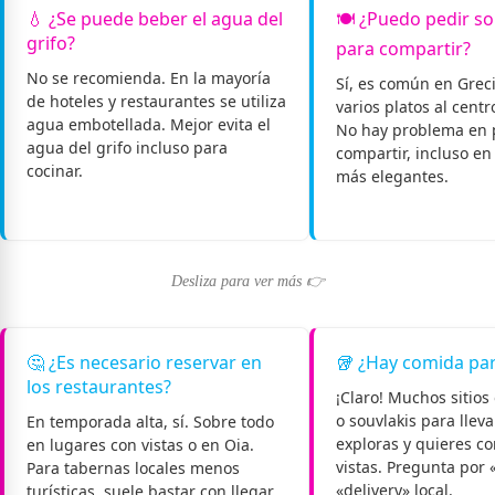
💧 ¿Se puede beber el agua del
🍽️ ¿Puedo pedir so
grifo?
para compartir?
No se recomienda. En la mayoría
Sí, es común en Grec
de hoteles y restaurantes se utiliza
varios platos al cent
agua embotellada. Mejor evita el
No hay problema en 
agua del grifo incluso para
compartir, incluso en
cocinar.
más elegantes.
Desliza para ver más 👉
🤔 ¿Es necesario reservar en
🥡 ¿Hay comida par
los restaurantes?
¡Claro! Muchos sitios
o souvlakis para llevar
En temporada alta, sí. Sobre todo
exploras y quieres c
en lugares con vistas o en Oia.
vistas. Pregunta por 
Para tabernas locales menos
«delivery» local.
turísticas, suele bastar con llegar