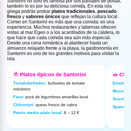
Santorini no solo es famosa por sus paisajes de postal,
también lo es por su deliciosa comida. En esta isla
griega podrás probar
platos tradicionales
,
pescado
fresco
y
sabores únicos
que reflejan la cultura local.
Comer en Santorini es más que una comida: es una
experiencia. Muchos restaurantes y tabernas ofrecen
vistas al mar Egeo o a los acantilados de la caldera, lo
que hace que cada comida sea aún más especial.
Desde una cena romántica al atardecer hasta un
almuerzo relajado frente a la playa, la gastronomía en
Santorini es uno de los grandes motivos para visitar la
isla.
🍅 Platos típicos de Santorini
🥗 Clás
Tomatokeftedes:
buñuelos de tomate
Ensalada
volcánico
Moussak
Fava:
puré de legumbres amarillas local
Souvlaki 
Chlorotyri:
queso fresco de cabra
Spanakop
Precio medio plato local:
6 – 12 €