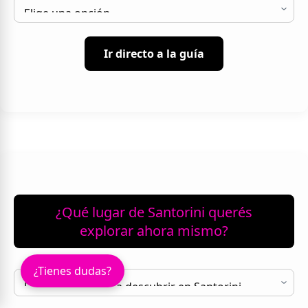
Ir directo a la guía
¿Qué lugar de Santorini querés
explorar ahora mismo?
¿Tienes dudas?