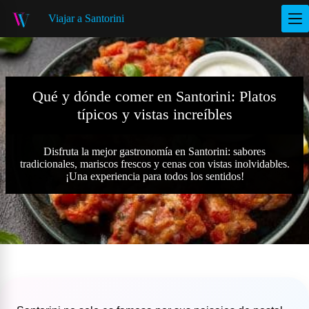
S
Viajar a Santorini
a
l
t
a
r
a
Qué y dónde comer en Santorini: Platos
l
típicos y vistas increíbles
c
o
n
t
Disfruta la mejor gastronomía en Santorini: sabores
e
tradicionales, mariscos frescos y cenas con vistas inolvidables.
n
¡Una experiencia para todos los sentidos!
i
d
o