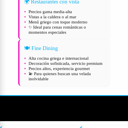
🌍 Restaurantes con vista
Precios gama media-alta
Vistas a la caldera o al mar
Menú griego con toque moderno
✨ Ideal para cenas románticas o
momentos especiales
🍽️ Fine Dining
Alta cocina griega e internacional
Decoración sofisticada, servicio premium
Precios altos, experiencia gourmet
💫 Para quienes buscan una velada
inolvidable
Que beber en Santorini (más allá del
Vinsanto): Parte de la experiencia
gastronómica de la isla