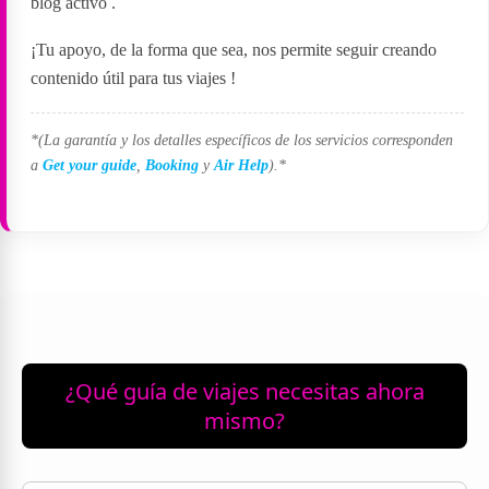
blog activo
.
¡Tu apoyo, de la forma que sea, nos permite seguir creando
contenido útil para tus viajes
!
*(La garantía y los detalles específicos de los servicios corresponden
a
Get your guide
,
Booking
y
Air Help
).*
¿Qué guía de viajes necesitas ahora
mismo?