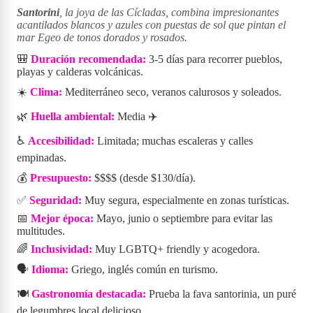
Santorini
, la joya de las Cícladas, combina impresionantes
acantilados blancos y azules con puestas de sol que pintan el
mar Egeo de tonos dorados y rosados.
🎒
Duración recomendada:
3-5 días para recorrer pueblos,
playas y calderas volcánicas.
☀️
Clima:
Mediterráneo seco, veranos calurosos y soleados.
🌿
Huella ambiental:
Media ✈️
♿
Accesibilidad:
Limitada; muchas escaleras y calles
empinadas.
💰
Presupuesto:
$$$$ (desde $130/día).
✅
Seguridad:
Muy segura, especialmente en zonas turísticas.
📅
Mejor época:
Mayo, junio o septiembre para evitar las
multitudes.
🌈
Inclusividad:
Muy LGBTQ+ friendly y acogedora.
🗣️
Idioma:
Griego, inglés común en turismo.
🍽️
Gastronomía destacada:
Prueba la fava santorinia, un puré
de legumbres local delicioso.