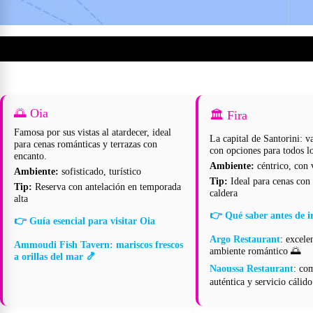
Dónde comer según el ambiente que buscas
🌅 Oia
🏛️ Fira
Famosa por sus vistas al atardecer, ideal
La capital de Santorini: v
para cenas románticas y terrazas con
con opciones para todos l
encanto.
Ambiente:
céntrico, con 
Ambiente:
sofisticado, turístico
Tip:
Ideal para cenas con v
Tip:
Reserva con antelación en temporada
caldera
alta
👉 Qué saber antes de ir
👉 Guía esencial para visitar Oia
Argo Restaurant
: excelen
Ammoudi Fish Tavern
: mariscos frescos
ambiente romántico 🌅
a orillas del mar 🍤
Naoussa Restaurant
: co
auténtica y servicio cálido