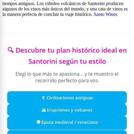
tiempos antiguos. Los viñedos volcánicos de Santorini producen
algunos de los vinos más únicos del mundo, y una cata de vinos es
la manera perfecta de concluir tu viaje histórico.
Santo Wines
🔍 Descubre tu plan histórico ideal en
Santorini según tu estilo
Elegí lo que más te apasiona… y te muestro el
recorrido perfecto para vos.
🏺 Civilizaciones antiguas
🌋 Erupciones y volcanes
🛡️ Época medieval / veneciana