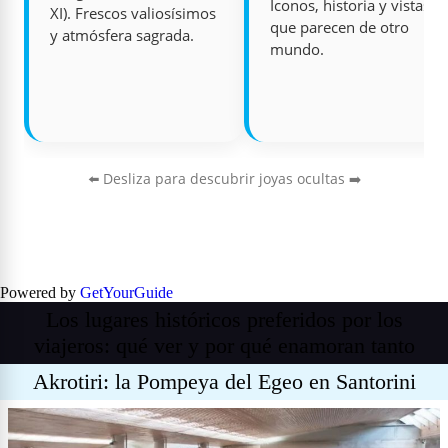
Iconos, historia y vistas
XI). Frescos valiosísimos
que parecen de otro
y atmósfera sagrada.
mundo.
⬅️ Desliza para descubrir joyas ocultas ➡️
Powered by
GetYourGuide
Los lugares históricos preferidos por los
viajeros: qué ver y por qué enamoran tanto
Akrotiri: la Pompeya del Egeo en Santorini