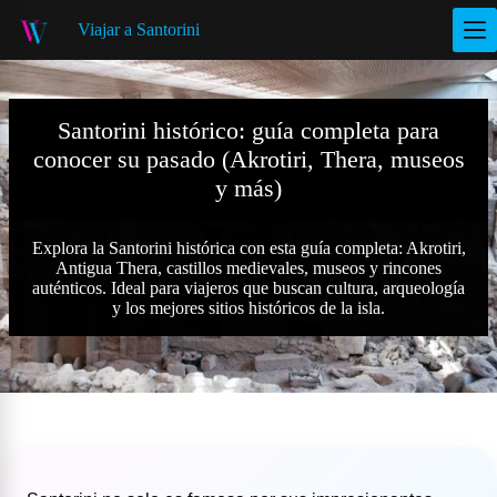
S
Viajar a Santorini
a
l
t
a
r
Santorini histórico: guía completa para
a
conocer su pasado (Akrotiri, Thera, museos
l
c
y más)
o
n
t
Explora la Santorini histórica con esta guía completa: Akrotiri,
e
Antigua Thera, castillos medievales, museos y rincones
n
auténticos. Ideal para viajeros que buscan cultura, arqueología
i
y los mejores sitios históricos de la isla.
d
o