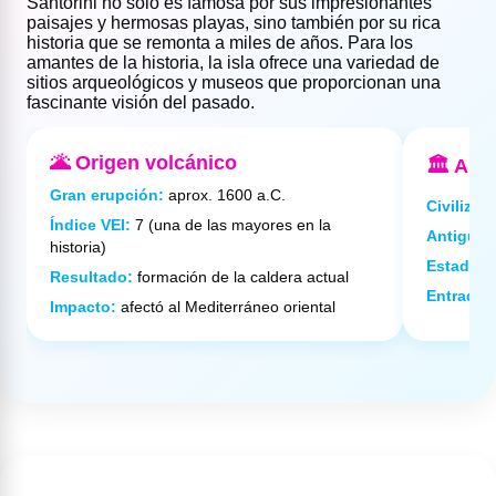
Santorini no solo es famosa por sus impresionantes
paisajes y hermosas playas, sino también por su rica
historia que se remonta a miles de años. Para los
amantes de la historia, la isla ofrece una variedad de
sitios arqueológicos y museos que proporcionan una
fascinante visión del pasado.
🌋 Origen volcánico
🏛️ Akr
Gran erupción:
aprox. 1600 a.C.
Civilizac
Índice VEI:
7 (una de las mayores en la
Antigüed
historia)
Estado:
e
Resultado:
formación de la caldera actual
Entrada:
Impacto:
afectó al Mediterráneo oriental