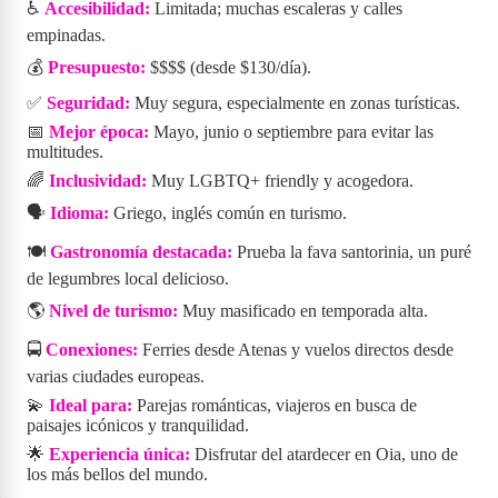
♿
Accesibilidad:
Limitada; muchas escaleras y calles
empinadas.
💰
Presupuesto:
$$$$ (desde $130/día).
✅
Seguridad:
Muy segura, especialmente en zonas turísticas.
📅
Mejor época:
Mayo, junio o septiembre para evitar las
multitudes.
🌈
Inclusividad:
Muy LGBTQ+ friendly y acogedora.
🗣️
Idioma:
Griego, inglés común en turismo.
🍽️
Gastronomía destacada:
Prueba la fava santorinia, un puré
de legumbres local delicioso.
🌎
Nivel de turismo:
Muy masificado en temporada alta.
🚍
Conexiones:
Ferries desde Atenas y vuelos directos desde
varias ciudades europeas.
💫
Ideal para:
Parejas románticas, viajeros en busca de
paisajes icónicos y tranquilidad.
🌟
Experiencia única:
Disfrutar del atardecer en Oia, uno de
los más bellos del mundo.