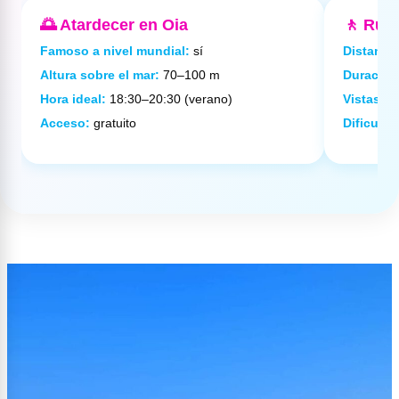
🌅 Atardecer en Oia
🚶 Ruta
Famoso a nivel mundial:
sí
Distancia
Altura sobre el mar:
70–100 m
Duración
Hora ideal:
18:30–20:30 (verano)
Vistas:
ca
Acceso:
gratuito
Dificulta