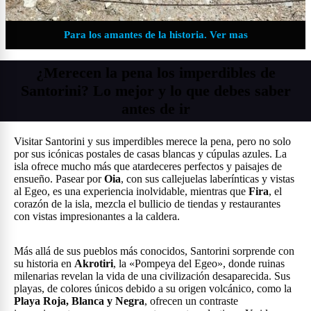
Para los amantes de la historia. Ver mas
¿Merecen la pena los imperdibles de
Santorini? Lo mejor y lo que debes saber
antes de ir
Visitar Santorini y sus imperdibles merece la pena, pero no solo
por sus icónicas postales de casas blancas y cúpulas azules. La
isla ofrece mucho más que atardeceres perfectos y paisajes de
ensueño. Pasear por
Oia
, con sus callejuelas laberínticas y vistas
al Egeo, es una experiencia inolvidable, mientras que
Fira
, el
corazón de la isla, mezcla el bullicio de tiendas y restaurantes
con vistas impresionantes a la caldera.
Más allá de sus pueblos más conocidos, Santorini sorprende con
su historia en
Akrotiri
, la «Pompeya del Egeo», donde ruinas
milenarias revelan la vida de una civilización desaparecida. Sus
playas, de colores únicos debido a su origen volcánico, como la
Playa Roja, Blanca y Negra
, ofrecen un contraste